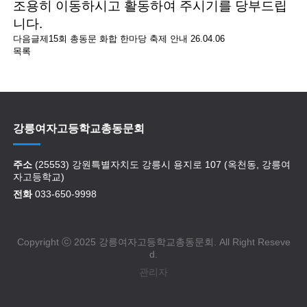
조용히 이동하시고 활동하여 주시기를 당부드립
니다.
다음글
제15회 총동문 화합 한마당 축제 안내
26.04.06
목록
강릉여자고등학교총동문회
주소
(25553) 강원특별자치도 강릉시 용지로 107 (옥천동, 강릉여
자고등학교)
전화
033-650-9998
Copyright ⓒ 2025 강릉여자고등학교총동문회. All Right Reseve
d.
관리자